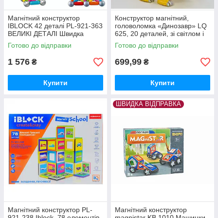
Магнітний конструктор
Конструктор магнітний,
IBLOCK 42 деталі PL-921-363
головоломка «Динозавр» LQ
ВЕЛИКІ ДЕТАЛІ Швидка
625, 20 деталей, зі світлом і
відправка
звуком,
Готово до відправки
Готово до відправки
1 576
699,99
₴
₴
Купити
Купити
ШВИДКА ВІДПРАВКА
Магнітний конструктор PL-
Магнітний конструктор
921-238 Iblock, 78 елементів,
magnistar KB 1010 Машинки