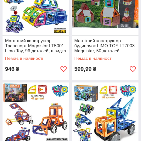
Магнітний конструктор
Магнітний конструктор
Транспорт Magnistar LT5001
будиночок LIMO TOY LT7003
Limo Toy, 96 деталей, швидка
Magnistar, 50 деталей
відправка
Немає в наявності
Немає в наявності
946
599,99
₴
₴