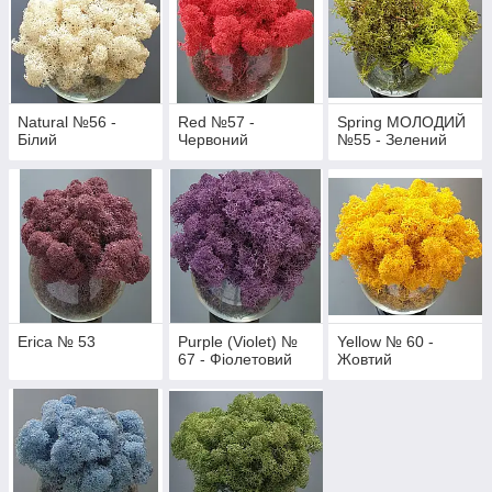
Natural №56 -
Red №57 -
Spring МОЛОДИЙ
Білий
Червоний
№55 - Зелений
Erica № 53
Purple (Violet) №
Yellow № 60 -
67 - Фіолетовий
Жовтий