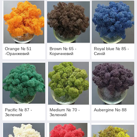
Orange № 51
Brown № 65 -
Royal blue № 85 -
-Оранжевий
Коричневий
Синій
Pacific № 87 -
Medium № 70 -
Aubergine No 88
Зелений
Зелений