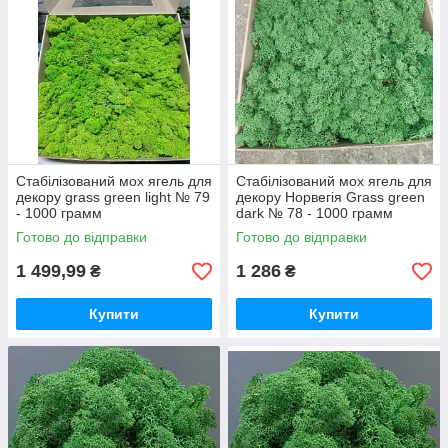
Стабілізований мох ягель для
Стабілізований мох ягель для
декору grass green light № 79
декору Норвегія Grass green
- 1000 грамм
dark № 78 - 1000 грамм
швидка відправка якість
Готово до відправки
Готово до відправки
1 499,99
1 286
₴
₴
Купити
Купити