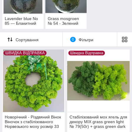
Lavender blue No
Grass mosgroen
85 — Блакитний
№ 54 - Зелений
Сортування
0
Фільтри
ШВИДКА ВІДПРАВКА
Швидка Відправка
Новорічний - Різдвяний Вінок
Стабілізований мох ягель для
Віночок з стабілізованого
декору MIX grass green light
Норвезького моху розмір 33
№ 79(50г) + grass green dark
см Подарункове ПАКУВАННЯ
№ 78(50г)