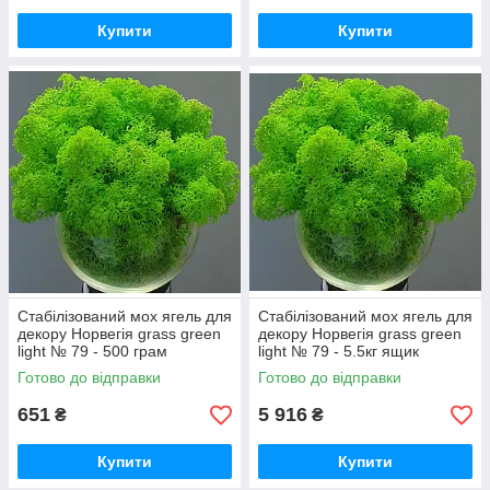
Купити
Купити
Стабілізований мох ягель для
Стабілізований мох ягель для
декору Норвегія grass green
декору Норвегія grass green
light № 79 - 500 грам
light № 79 - 5.5кг ящик
Готово до відправки
Готово до відправки
651
5 916
₴
₴
Купити
Купити