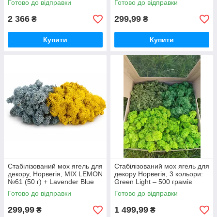
Готово до відправки
Готово до відправки
2 366
299,99
₴
₴
Купити
Купити
Стабілізований мох ягель для
Стабілізований мох ягель для
декору, Норвегія, MIX LEMON
декору Норвегія, 3 кольори:
№61 (50 г) + Lavender Blue
Green Light – 500 грамів
№85/1 (50 г)
Green Dark – 250 грамів
Готово до відправки
Готово до відправки
Medium – 250 грамів
299,99
1 499,99
₴
₴