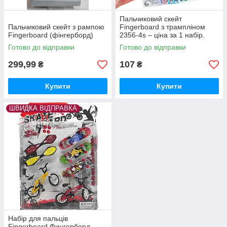
Пальчиковий скейт
Пальчиковий скейт з рампою
Fingerboard з трампліном
Fingerboard (фінгерборд)
2356-4s – ціна за 1 набір.
Готово до відправки
Готово до відправки
299,99
107
₴
₴
Купити
Купити
ШВИДКА ВІДПРАВКА
Набір для пальців
Fingerboard Фингерборд