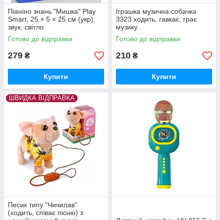
Піаніно знань "Мишка" Play
Іграшка музична собачка
Smart, 25 × 5 × 25 см (укр),
3323 ходить, гавкає, грає
звук, світло
музику.
Готово до відправки
Готово до відправки
279
210
₴
₴
Купити
Купити
ШВИДКА ВІДПРАВКА
Песик типу "Чичилав"
(ходить, співає пісню) з