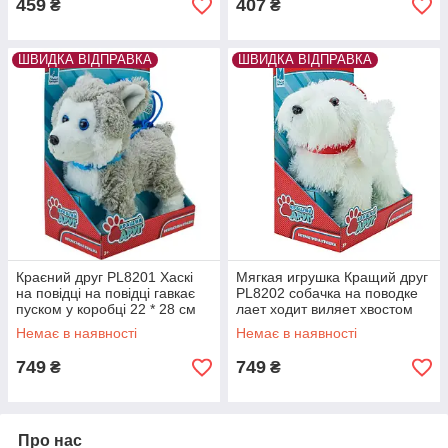
459
407
₴
₴
ШВИДКА ВІДПРАВКА
ШВИДКА ВІДПРАВКА
Краєний друг PL8201 Хаскі
Мягкая игрушка Кращий друг
на повідці на повідці гавкає
PL8202 собачка на поводке
пуском у коробці 22 * 28 см
лает ходит виляет хвостом
22*28 см
Немає в наявності
Немає в наявності
749
749
₴
₴
Про нас