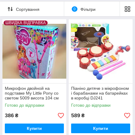
Сортування
0
Фільтри
ШВИДКА ВІДПРАВКА
Микрофон двойной на
Піаніно дитяче з мікрофоном
подставке My Little Pony со
і барабанами на батарейках
светом 5009 висота 104 см
в коробці DJ241
моя маленька поні
р.33.8*10.4*23.8см
Готово до відправки
Готово до відправки
386
589
₴
₴
Купити
Купити