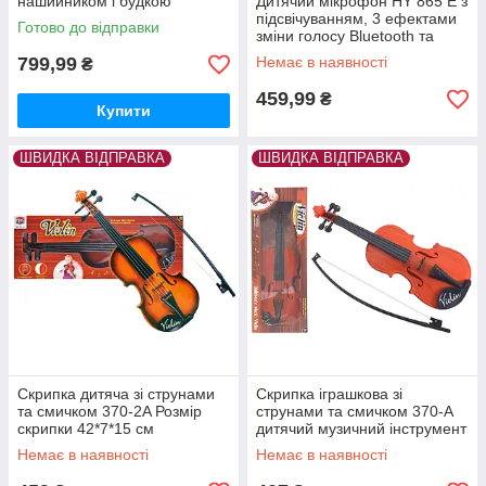
нашийником і будкою
Дитячий мікрофон HY 865 E з
CL1357A
підсвічуванням, 3 ефектами
Готово до відправки
зміни голосу Bluetooth та
слотом для TF-карти.
799,99
Немає в наявності
₴
459,99
₴
Купити
ШВИДКА ВІДПРАВКА
ШВИДКА ВІДПРАВКА
Скрипка дитяча зі струнами
Скрипка іграшкова зі
та смичком 370-2A Розмір
струнами та смичком 370-A
скрипки 42*7*15 см
дитячий музичний інструмент
Немає в наявності
Немає в наявності