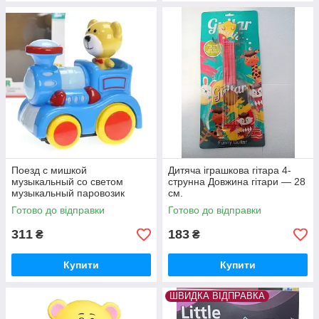
Поезд с мишкой
Дитяча іграшкова гітара 4-
музыкальный со светом
струнна Довжина гітари — 28
музыкальный паровозик
см.
приключения мишки
Готово до відправки
Готово до відправки
311
183
₴
₴
Купити
Купити
ШВИДКА ВІДПРАВКА