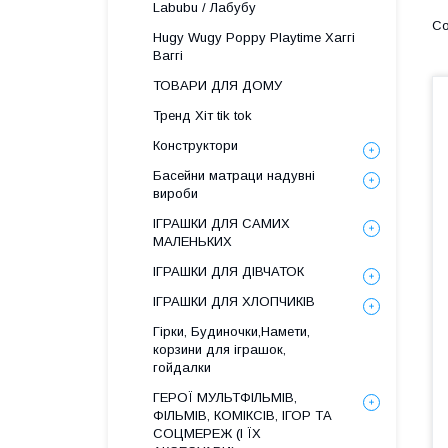
Labubu / Лабубу
Hugy Wugy Poppy Playtime Хаггі
Ваггі
ТОВАРИ ДЛЯ ДОМУ
Тренд Хіт tik tok
Конструктори
Басейни матраци надувні
вироби
ІГРАШКИ ДЛЯ САМИХ
МАЛЕНЬКИХ
ІГРАШКИ ДЛЯ ДІВЧАТОК
ІГРАШКИ ДЛЯ ХЛОПЧИКІВ
Гірки, Будиночки,Намети,
корзини для іграшок,
гойдалки
ГЕРОЇ МУЛЬТФІЛЬМІВ,
ФІЛЬМІВ, КОМІКСІВ, ІГОР ТА
СОЦМЕРЕЖ (І ЇХ