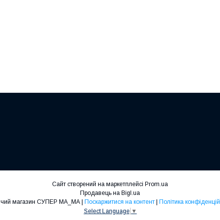
Сайт створений на маркетплейсі
Prom.ua
Продавець на Bigl.ua
Дитячий магазин СУПЕР МА_МА |
Поскаржитися на контент
|
Політика конфіденцій
Select Language
▼