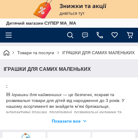
Дитячий магазин СУПЕР МА_МА
Товари та послуги
ІГРАШКИ ДЛЯ САМИХ МАЛЕНЬКИХ
ІГРАШКИ ДЛЯ САМИХ МАЛЕНЬКИХ
:
🧸
Іграшки для найменших
— це безпечні, яскраві та
розвивальні товари для дітей від народження до 3 років. У
нашому асортименті ви знайдете м'які брязкальця,
інтерактивні іграшки, прорізувачі, розвивальні килимки та
музичні мобілі. Усі іграшки виготовлені з якісних матеріалів,
Показати все
не містять токсичних речовин і мають сертифікати безпеки.
✅ Безпека понад усе