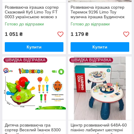
Розвиваюча іграшка сортер
Розвиваюча іграшка сортер
Сказковий Куб Limo Toy FT
Теремок 9196 Limo Toy
0003 українською мовою з
музична іграшка Будиночок
пультом — швидка відправка.
— швидка відправка.
Готово до відправки
Готово до відправки
1 051
1 179
₴
₴
Купити
Купити
ШВИДКА ВІДПРАВКА
ШВИДКА ВІДПРАВКА
Дитяча розвиваюча гра
Центр розвиваючий 648A-60
сортер Веселий Їжачок 8300
піаніно лабиринт шестерні