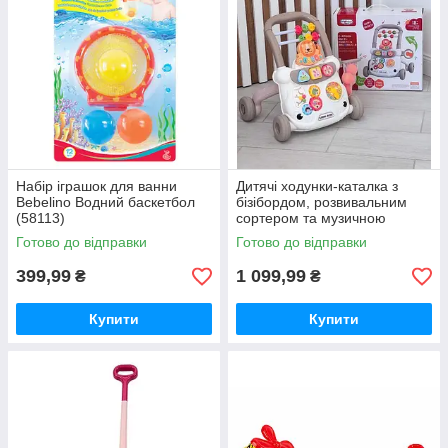
Набір іграшок для ванни
Дитячі ходунки-каталка з
Bebelino Водний баскетбол
бізібордом, розвивальним
(58113)
сортером та музичною
ігровою панеллю
Готово до відправки
Готово до відправки
399,99
1 099,99
₴
₴
Купити
Купити