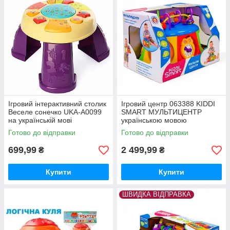
Ігровий інтерактивний столик
Ігровий центр 063388 KIDDI
Веселе сонечко UKA-A0099
SMART МУЛЬТИЦЕНТР
на українській мові
українською мовою
оригінальна музична та
Готово до відправки
Готово до відправки
розвиваюча іграшка
699,99
2 499,99
₴
₴
Купити
Купити
ШВИДКА ВІДПРАВКА