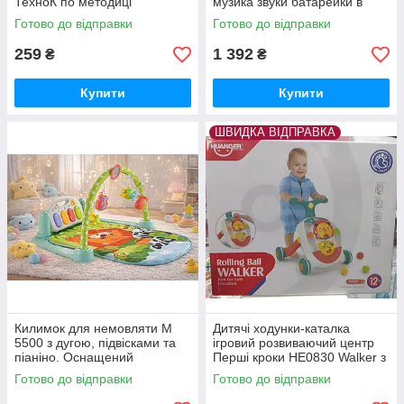
ТехноК по методиці
музика звуки батарейки в
Монтессорі іграшка каталка
коробці
Готово до відправки
Готово до відправки
259
1 392
₴
₴
Купити
Купити
ШВИДКА ВІДПРАВКА
Килимок для немовляти M
Дитячі ходунки-каталка
5500 з дугою, підвісками та
ігровий розвиваючий центр
піаніно. Оснащений
Перші кроки HE0830 Walker з
музичними ефектами та
музичним та світловим
Готово до відправки
Готово до відправки
звуками тварин.
ефектами