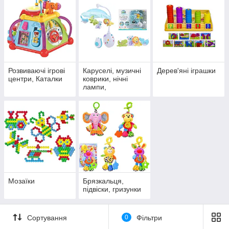
✅ Розвиток з перших днів
✅ Яскраві кольори та приємні текстури
Розвиваючі ігрові
Каруселі, музичні
Дерев'яні іграшки
центри, Каталки
коврики, нічні
лампи,
інтерактивні
іграшки
Мозаїки
Брязкальця,
підвіски, гризунки
Сортування
0
Фільтри