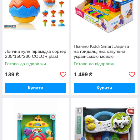
Піаніно Kiddi Smart Звірята
Логічна куля пірамідка сортер
на гойдалці яка озвучена
235*150*280 COLOR plast
українською мовою
оригінальна іграшка
Готово до відправки
Готово до відправки
139
1 499
₴
₴
Купити
Купити