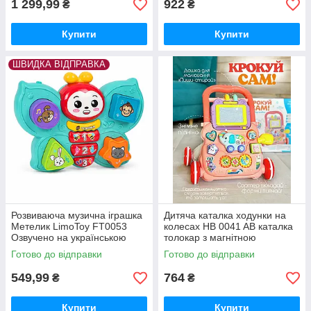
1 299,99
922
₴
₴
Купити
Купити
ШВИДКА ВІДПРАВКА
Розвиваюча музична іграшка
Дитяча каталка ходунки на
Метелик LimoToy FT0053
колесах HB 0041 AB каталка
Озвучено на українською
толокар з магнітною
мовою
дощечкою Рожева
Готово до відправки
Готово до відправки
549,99
764
₴
₴
Купити
Купити