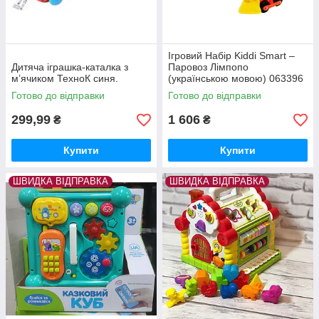
Ігровий Набір Kiddi Smart –
Дитяча іграшка-каталка з
Паровоз Лімпопо
м’ячиком ТехноК синя.
(українською мовою) 063396
Оригінальна іграшка швидка
Готово до відправки
Готово до відправки
відправка
299,99
1 606
₴
₴
Купити
Купити
ШВИДКА ВІДПРАВКА
ШВИДКА ВІДПРАВКА