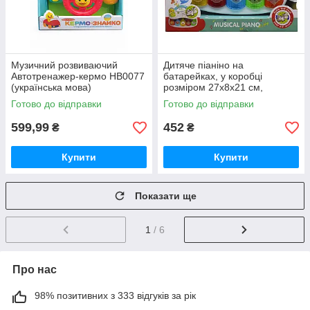
Музичний розвиваючий
Дитяче піаніно на
Автотренажер-кермо HB0077
батарейках, у коробці
(українська мова)
розміром 27x8x21 см,
модель LC81, з музичними
Готово до відправки
Готово до відправки
мелодіями та світловими
ефектами.
599,99
452
₴
₴
Купити
Купити
Показати ще
1
/ 6
Про нас
98% позитивних з 333 відгуків за рік