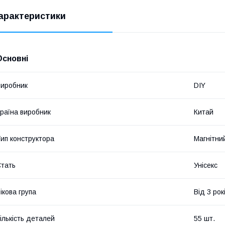
арактеристики
Основні
иробник
DIY
раїна виробник
Китай
ип конструктора
Магнітни
тать
Унісекс
ікова група
Від 3 рок
ількість деталей
55 шт.