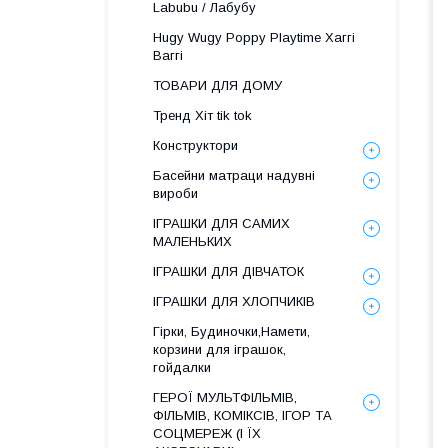
Labubu / Лабубу
Hugy Wugy Poppy Playtime Хаггі
Ваггі
ТОВАРИ ДЛЯ ДОМУ
Тренд Хіт tik tok
Конструктори
Басейни матраци надувні
вироби
ІГРАШКИ ДЛЯ САМИХ
МАЛЕНЬКИХ
ІГРАШКИ ДЛЯ ДІВЧАТОК
ІГРАШКИ ДЛЯ ХЛОПЧИКІВ
Гірки, Будиночки,Намети,
корзини для іграшок,
гойдалки
ГЕРОЇ МУЛЬТФІЛЬМІВ,
ФІЛЬМІВ, КОМІКСІВ, ІГОР ТА
СОЦМЕРЕЖ (І ЇХ