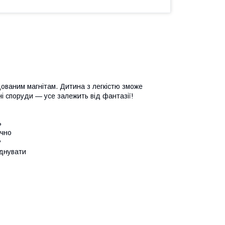
дованим магнітам. Дитина з легкістю зможе
ні споруди — усе залежить від фантазії!
ь
ічно
у
єднувати