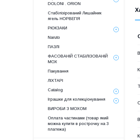
DOLONI . ORION
Х
Стабілізірований Лишайник
ягель НОРВЕГІЯ
РЮКЗАКИ
Naruto
ПАЗЛІ
В
ФАСОВАНІЙ СТАБІЛІЗОВАНІЙ
МОХ
К
Пакування
ЛІХТАРІ
Т
Catalog
Іграшки для колекціонування
С
ВИРОБИ З МОХОМ
Оплата частинами (товар який
В
можна купити в рострочку на 3
платежа)
К