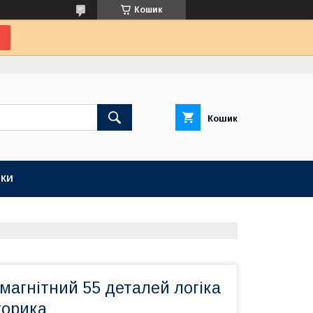
Кошик
Кошик
КИ
магнітний 55 деталей логіка
торика