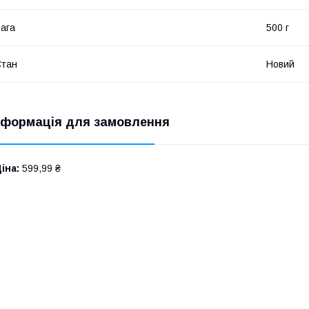
ага
500 г
Стан
Новий
нформація для замовлення
іна:
599,99 ₴