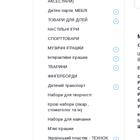
АКСЕСУАРИ)
Дитячі парти, МЕБЛІ
ТОВАРИ ДЛЯ ДІТЕЙ
НАСТІЛЬНІ ІГРИ
СПОРТТОВАРИ
С
МУЗИЧНІ ІГРАШКИ
Ц
Інтерактивні іграшки
б
ТВАРИНИ
ФІНГЕРБОРДИ
Р
Дитячий транспорт
Набори для творчості
Ігрові набори (лікар ,
У
стоматолог та ін)
Н
Набори для навчання
Б
Ш
М'які іграшки
Український пластик - ТЕХНОК.