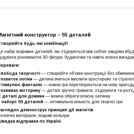
Магнітний конструктор – 55 деталей
творюйте будь-які комбінації!
е набір яскравих деталей, які з'єднуються між собою завдяки вбу
удувати різноманітні 3D-фігури, будиночки та навіть власні вигада
Переваги:
Свобода творчості
— створюйте об'ємні конструкції без обмежен
озвиток логіки
— дитина вчиться мислити просторово та стратег
Стимулює фантазію
— кожна гра перетворюється на нову пригод
Розвиває моторику
— деталі зручно тримати, з'єднувати та роз'
Є деталі для домика
— можна зібрати власну хатинку
 наборі: 55 деталей
— оптимальна кількість для творчої гри
аглядно демонструє принцип дії магнітів
езпечні матеріали, яскраві кольори
видка відправка по Україні