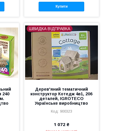
Купити
ШВИДКА ВІДПРАВКА
льний
Дерев'яний тематичний
я 240
конструктор Котедж 4в1, 206
м.
деталей, IGROTECO
цтво
Українське виробництво
900323
1 072 ₴