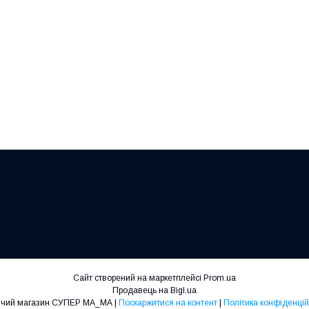
Сайт створений на маркетплейсі
Prom.ua
Продавець на Bigl.ua
Дитячий магазин СУПЕР МА_МА |
Поскаржитися на контент
|
Політика конфіденцій