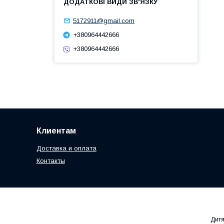
5172911@gmail.com
+380964442666
+380964442666
Клиентам
Доставка и оплата
Контакты