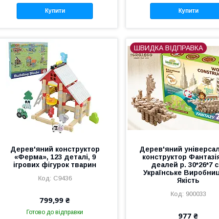
Купити
Купити
ШВИДКА ВІДПРАВКА
Дерев'яний конструктор
Дерев'яний універса
«Ферма», 123 деталі, 9
конструктор Фантазі
ігрових фігурок тварин
деалей р. 30*26*7 с
Українське Виробни
C9436
Якість
900033
799,99 ₴
Готово до відправки
977 ₴