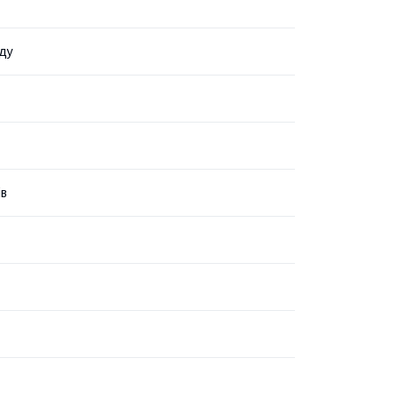
ду
ів