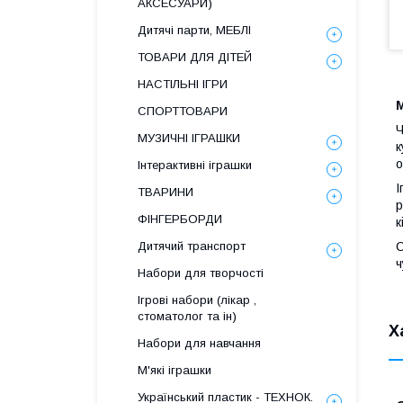
АКСЕСУАРИ)
Дитячі парти, МЕБЛІ
ТОВАРИ ДЛЯ ДІТЕЙ
НАСТІЛЬНІ ІГРИ
М
СПОРТТОВАРИ
Ч
МУЗИЧНІ ІГРАШКИ
к
о
Інтерактивні іграшки
І
ТВАРИНИ
р
ФІНГЕРБОРДИ
к
С
Дитячий транспорт
ч
Набори для творчості
Ігрові набори (лікар ,
стоматолог та ін)
Х
Набори для навчання
М'які іграшки
Український пластик - ТЕХНОК.