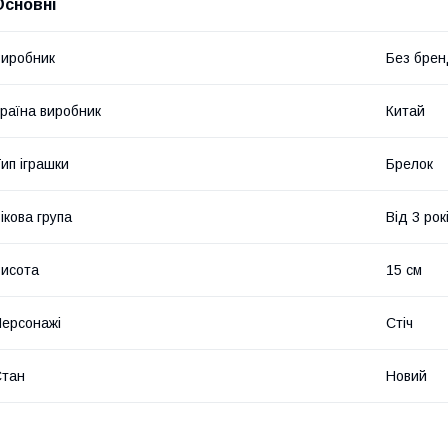
Основні
иробник
Без брен
раїна виробник
Китай
ип іграшки
Брелок
ікова група
Від 3 рок
исота
15 см
ерсонажі
Стіч
Стан
Новий