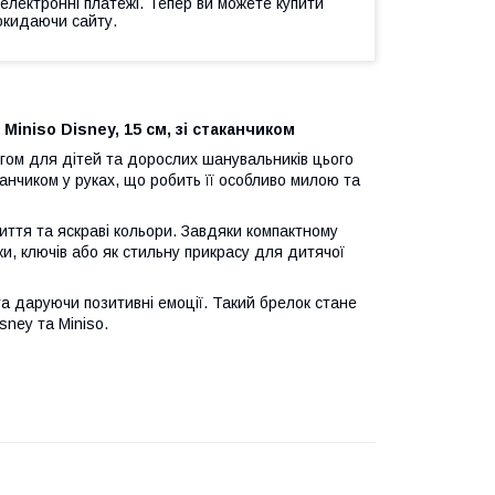
 електронні платежі. Тепер ви можете купити
окидаючи сайту.
 Miniso Disney, 15 см, зі стаканчиком
угом для дітей та дорослих шанувальників цього
канчиком у руках, що робить її особливо милою та
шиття та яскраві кольори. Завдяки компактному
ки, ключів або як стильну прикрасу для дитячої
та даруючи позитивні емоції. Такий брелок стане
sney та Miniso.