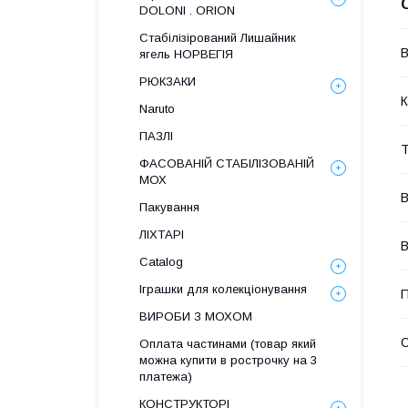
DOLONI . ORION
Стабілізірований Лишайник
В
ягель НОРВЕГІЯ
РЮКЗАКИ
К
Naruto
ПАЗЛІ
Т
ФАСОВАНІЙ СТАБІЛІЗОВАНІЙ
МОХ
В
Пакування
ЛІХТАРІ
В
Catalog
Іграшки для колекціонування
П
ВИРОБИ З МОХОМ
Оплата частинами (товар який
можна купити в рострочку на 3
платежа)
КОНСТРУКТОРІ