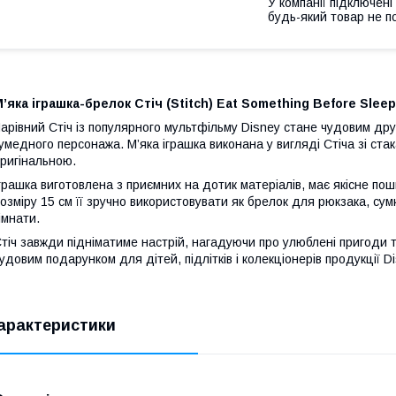
У компанії підключені
будь-який товар не п
’яка іграшка-брелок Стіч (Stitch) Eat Something Before Sleep
арівний Стіч із популярного мультфільму Disney стане чудовим др
умедного персонажа. М’яка іграшка виконана у вигляді Стіча зі ста
ригінальною.
грашка виготовлена з приємних на дотик матеріалів, має якісне по
озміру 15 см її зручно використовувати як брелок для рюкзака, сум
імнати.
тіч завжди підніматиме настрій, нагадуючи про улюблені пригоди 
удовим подарунком для дітей, підлітків і колекціонерів продукції Di
арактеристики