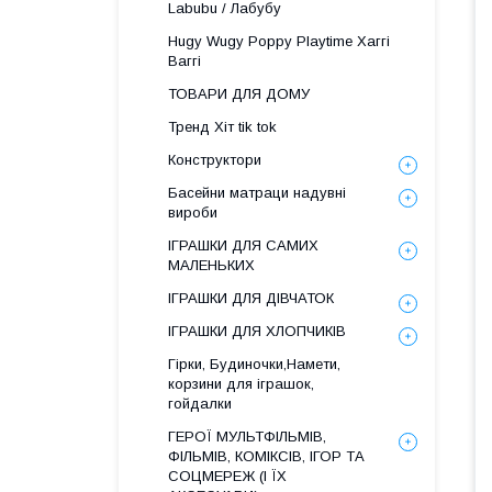
Labubu / Лабубу
Hugy Wugy Poppy Playtime Хаггі
Ваггі
ТОВАРИ ДЛЯ ДОМУ
Тренд Хіт tik tok
Конструктори
Басейни матраци надувні
вироби
ІГРАШКИ ДЛЯ САМИХ
МАЛЕНЬКИХ
ІГРАШКИ ДЛЯ ДІВЧАТОК
ІГРАШКИ ДЛЯ ХЛОПЧИКІВ
Гірки, Будиночки,Намети,
корзини для іграшок,
гойдалки
ГЕРОЇ МУЛЬТФІЛЬМІВ,
ФІЛЬМІВ, КОМІКСІВ, ІГОР ТА
СОЦМЕРЕЖ (І ЇХ