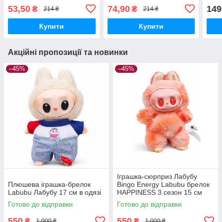
швидка відправка Різні
53,50
74,90
149
₴
₴
214 ₴
214 ₴
кольори
Купити
Купити
Акційні пропозиції та новинки
–45%
–45%
Іграшка-сюрприз Лабубу
Плюшева іграшка-брелок
Bingo Energy Labubu брелок
Labubu Лабубу 17 см в одязі
HAPPINESS 3 сезон 15 см
Готово до відправки
Готово до відправки
550
550
₴
₴
1 000 ₴
1 000 ₴