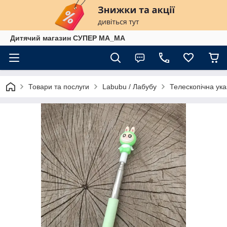
Дитячий магазин СУПЕР МА_МА
Товари та послуги
Labubu / Лабубу
Телескопічна ук