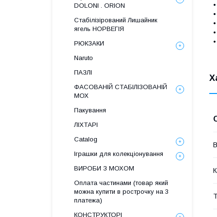
•
DOLONI . ORION
•
Стабілізірований Лишайник
•
ягель НОРВЕГІЯ
•
•
РЮКЗАКИ
Naruto
ПАЗЛІ
Х
ФАСОВАНІЙ СТАБІЛІЗОВАНІЙ
МОХ
Пакування
ЛІХТАРІ
Catalog
В
Іграшки для колекціонування
ВИРОБИ З МОХОМ
К
Оплата частинами (товар який
можна купити в рострочку на 3
Т
платежа)
КОНСТРУКТОРІ