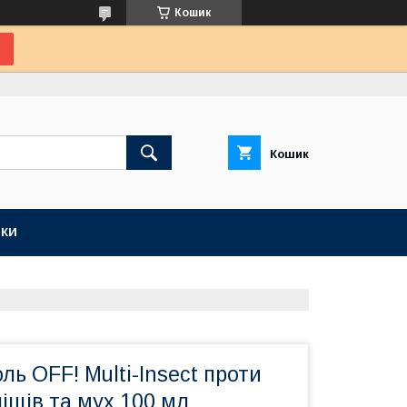
Кошик
Кошик
КИ
ль OFF! Multi-Insect проти
ліщів та мух 100 мл