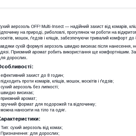
ухий аерозоль OFF! Multi-Insect — надійний захист від комарів, клі
ідпочинку на природі, риболовлі, прогулянок чи роботи на відкритом
оскітів, мошок, ґедзів і кліщів, забезпечуючи тривалий комфорт до 
авдяки сухій формулі аерозоль швидко висихає після нанесення, не
дязі. Приємний аромат робить використання ще комфортнішим. За
ля дорослих.
Особливості:
 ефективний захист до 8 годин;
 підходить проти комарів, кліщів, мошок, москітів і ґедзів;
 сухий аерозоль без липкості;
 швидко висихає;
 приємний аромат;
 зручний формат для подорожей та відпочинку;
 можна наносити на тіло та одяг.
Характеристики:
 Тип: сухий аерозоль від комах;
 Призначення: для дорослих;