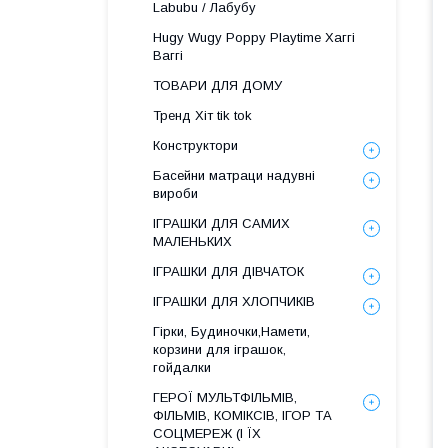
Labubu / Лабубу
Hugy Wugy Poppy Playtime Хаггі
Ваггі
ТОВАРИ ДЛЯ ДОМУ
Тренд Хіт tik tok
Конструктори
Басейни матраци надувні
вироби
ІГРАШКИ ДЛЯ САМИХ
МАЛЕНЬКИХ
ІГРАШКИ ДЛЯ ДІВЧАТОК
ІГРАШКИ ДЛЯ ХЛОПЧИКІВ
Гірки, Будиночки,Намети,
корзини для іграшок,
гойдалки
ГЕРОЇ МУЛЬТФІЛЬМІВ,
ФІЛЬМІВ, КОМІКСІВ, ІГОР ТА
СОЦМЕРЕЖ (І ЇХ