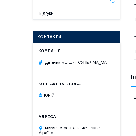
О
Відгуки
Т
О
КОНТАКТИ
Т
Дитячий магазин СУПЕР МА_МА
І
ЮРІЙ
Ц
Князя Острозького 4/6, Рівне,
Україна