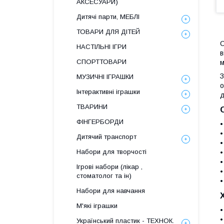
АКСЕСУАРИ)
Дитячі парти, МЕБЛІ
ТОВАРИ ДЛЯ ДІТЕЙ
С
НАСТІЛЬНІ ІГРИ
в
СПОРТТОВАРИ
м
З
МУЗИЧНІ ІГРАШКИ
о
Інтерактивні іграшки
д
ТВАРИНИ
ФІНГЕРБОРДИ
•
•
Дитячий транспорт
•
Набори для творчості
•
•
Ігрові набори (лікар ,
•
стоматолог та ін)
•
Набори для навчання
М'які іграшки
•
•
Український пластик - ТЕХНОК.