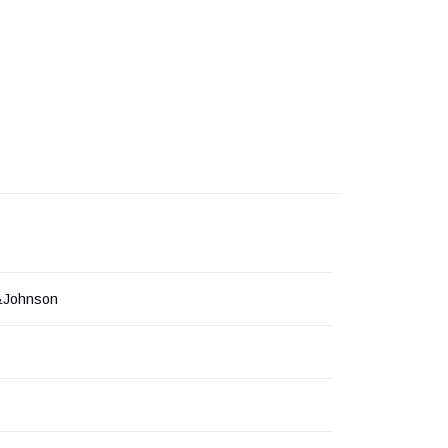
&Johnson
ь