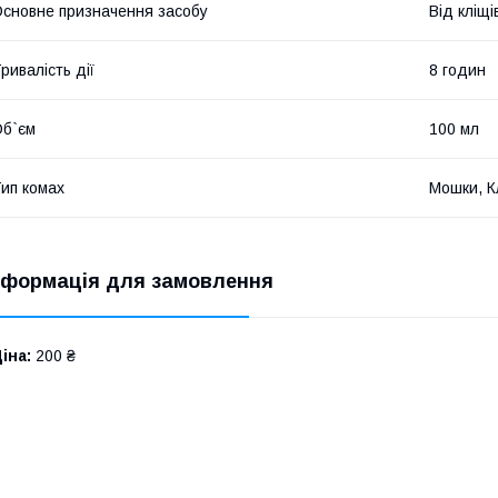
сновне призначення засобу
Від кліщі
ривалість дії
8 годин
б`єм
100 мл
ип комах
Мошки, К
нформація для замовлення
іна:
200 ₴