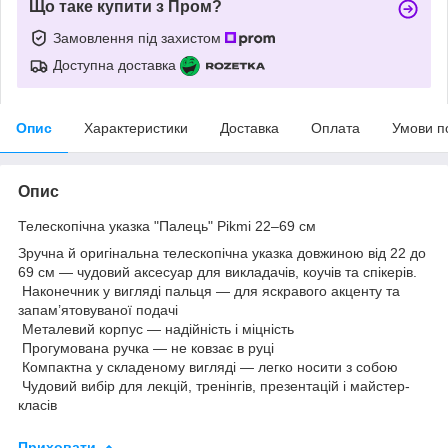
Що таке купити з Пром?
Замовлення під захистом
Доступна доставка
Опис
Характеристики
Доставка
Оплата
Умови п
Опис
Телескопічна указка "Палець" Pikmi 22–69 см
Зручна й оригінальна телескопічна указка довжиною від 22 до
69 см — чудовий аксесуар для викладачів, коучів та спікерів.
Наконечник у вигляді пальця — для яскравого акценту та
запам’ятовуваної подачі
Металевий корпус — надійність і міцність
Прогумована ручка — не ковзає в руці
Компактна у складеному вигляді — легко носити з собою
Чудовий вибір для лекцій, тренінгів, презентацій і майстер-
класів
Приховати