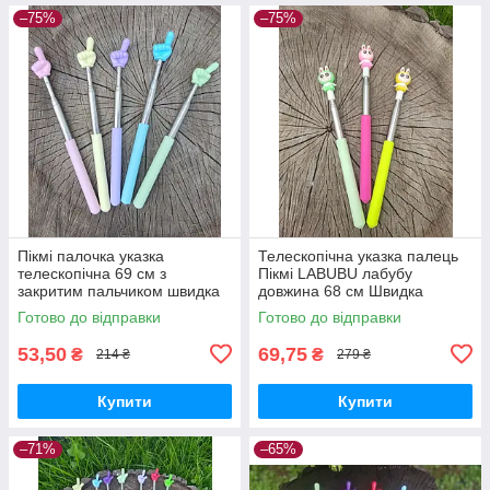
–75%
–75%
Пікмі палочка указка
Телескопічна указка палець
телескопічна 69 см з
Пікмі LABUBU лабубу
закритим пальчиком швидка
довжина 68 см Швидка
відправка Різні кольори
відправка
Готово до відправки
Готово до відправки
53,50
69,75
₴
₴
214 ₴
279 ₴
Купити
Купити
–71%
–65%