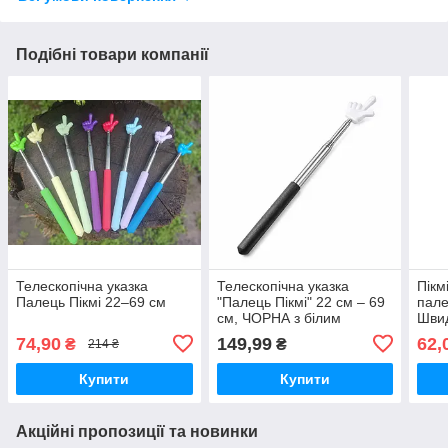
Подібні товари компанії
Телескопічна указка
Телескопічна указка
Пікм
Палець Пікмі 22–69 см
"Палець Пікмі" 22 см – 69
пале
см, ЧОРНА з білим
Швид
пальчиком.
коль
74,90
149,99
62,
₴
₴
214 ₴
Купити
Купити
Акційні пропозиції та новинки