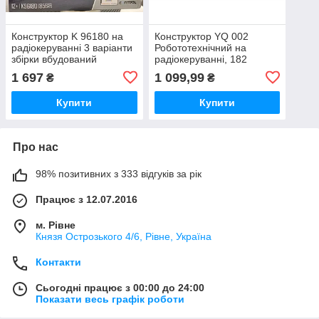
Конструктор K 96180 на
Конструктор YQ 002
радіокеруванні 3 варіанти
Робототехнічний на
збірки вбудований
радіокеруванні, 182
акумулятор
деталі, акумулятор 3.7V у
1 697
1 099,99
₴
₴
боксі
Купити
Купити
Про нас
98% позитивних з 333 відгуків за рік
Працює з 12.07.2016
м. Рівне
Князя Острозького 4/6, Рівне, Україна
Контакти
Сьогодні працює з 00:00 до 24:00
Показати весь графік роботи