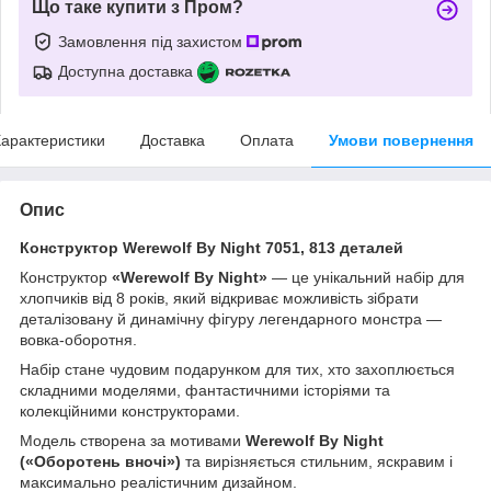
Що таке купити з Пром?
Замовлення під захистом
Доступна доставка
арактеристики
Доставка
Оплата
Умови повернення
Опис
Конструктор Werewolf By Night 7051, 813 деталей
Конструктор
«Werewolf By Night»
— це унікальний набір для
хлопчиків від 8 років, який відкриває можливість зібрати
деталізовану й динамічну фігуру легендарного монстра —
вовка-оборотня.
Набір стане чудовим подарунком для тих, хто захоплюється
складними моделями, фантастичними історіями та
колекційними конструкторами.
Модель створена за мотивами
Werewolf By Night
(«Оборотень вночі»)
та вирізняється стильним, яскравим і
максимально реалістичним дизайном.