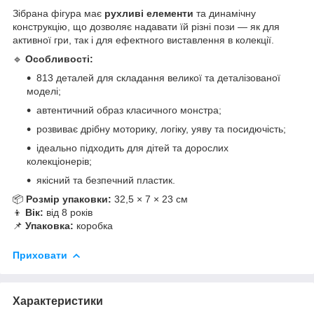
Зібрана фігура має
рухливі елементи
та динамічну
конструкцію, що дозволяє надавати їй різні пози — як для
активної гри, так і для ефектного виставлення в колекції.
🔹
Особливості:
813 деталей для складання великої та деталізованої
моделі;
автентичний образ класичного монстра;
розвиває дрібну моторику, логіку, уяву та посидючість;
ідеально підходить для дітей та дорослих
колекціонерів;
якісний та безпечний пластик.
📦
Розмір упаковки:
32,5 × 7 × 23 см
👦
Вік:
від 8 років
📌
Упаковка:
коробка
Приховати
Характеристики