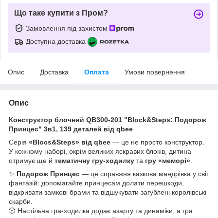
Що таке купити з Пром?
Замовлення під захистом
Доступна доставка
Опис
Доставка
Оплата
Умови повернення
Опис
Конструктор блочний QB300-201 "Block&Steps: Подорож
Принцес" 3в1, 139 деталей від qbee
Серія
«Blocs&Steps» від qbee
— це не просто конструктор.
У кожному наборі, окрім великих яскравих блоків, дитина
отримує ще й
тематичну гру-ходилку
та
гру «меморі»
.
✨
Подорож Принцес
— це справжня казкова мандрівка у світ
фантазій: допомагайте принцесам долати перешкоди,
відкривати замкові брами та відшукувати загублені королівські
скарби.
🎲 Настільна гра-ходилка додає азарту та динаміки, а гра