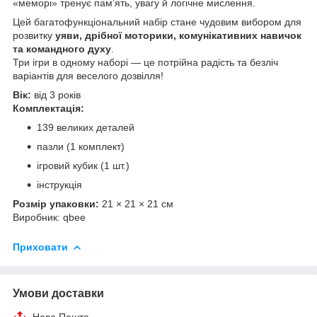
«меморі» тренує пам’ять, увагу й логічне мислення.
Цей багатофункціональний набір стане чудовим вибором для
розвитку
уяви, дрібної моторики, комунікативних навичок
та командного духу
.
Три ігри в одному наборі — це потрійна радість та безліч
варіантів для веселого дозвілля!
Вік:
від 3 років
Комплектація:
139 великих деталей
пазли (1 комплект)
ігровий кубик (1 шт.)
інструкція
Розмір упаковки:
21 × 21 × 21 см
Виробник: qbee
Приховати
Умови доставки
Нова Пошта