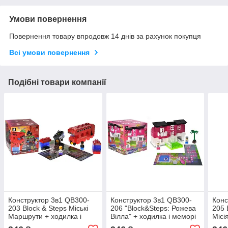
Умови повернення
Повернення товару впродовж 14 днів за рахунок покупця
Всі умови повернення
Подібні товари компанії
Конструктор 3в1 QB300-
Конструктор 3в1 QB300-
Конс
203 Block & Steps Міські
206 "Block&Steps: Рожева
205 
Маршрути + ходилка і
Вілла" + ходилка і меморі
Місі
меморі гра 129 великих
гра 124 великих деталей
гра 