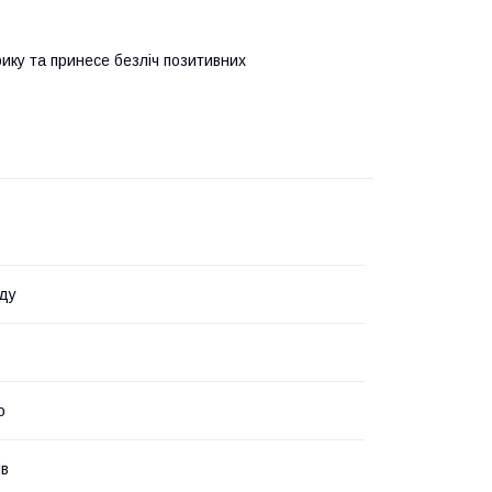
рику та принесе безліч позитивних
ду
о
ів