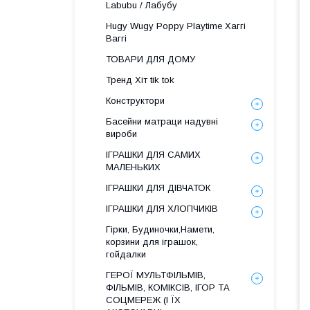
Labubu / Лабубу
Hugy Wugy Poppy Playtime Хаггі
Ваггі
ТОВАРИ ДЛЯ ДОМУ
Тренд Хіт tik tok
Конструктори
Басейни матраци надувні
вироби
ІГРАШКИ ДЛЯ САМИХ
МАЛЕНЬКИХ
ІГРАШКИ ДЛЯ ДІВЧАТОК
ІГРАШКИ ДЛЯ ХЛОПЧИКІВ
Гірки, Будиночки,Намети,
корзини для іграшок,
гойдалки
ГЕРОЇ МУЛЬТФІЛЬМІВ,
ФІЛЬМІВ, КОМІКСІВ, ІГОР ТА
СОЦМЕРЕЖ (І ЇХ