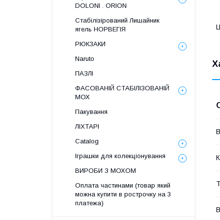
DOLONI . ORION
Стабілізірований Лишайник
Ц
ягель НОРВЕГІЯ
РЮКЗАКИ
Naruto
Х
ПАЗЛІ
ФАСОВАНІЙ СТАБІЛІЗОВАНІЙ
МОХ
Пакування
ЛІХТАРІ
В
Catalog
Іграшки для колекціонування
К
ВИРОБИ З МОХОМ
Т
Оплата частинами (товар який
можна купити в рострочку на 3
платежа)
В