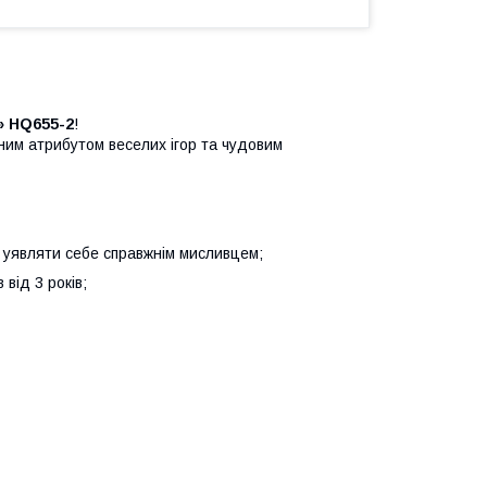
» HQ655-2
!
ним атрибутом веселих ігор та чудовим
 уявляти себе справжнім мисливцем;
від 3 років;