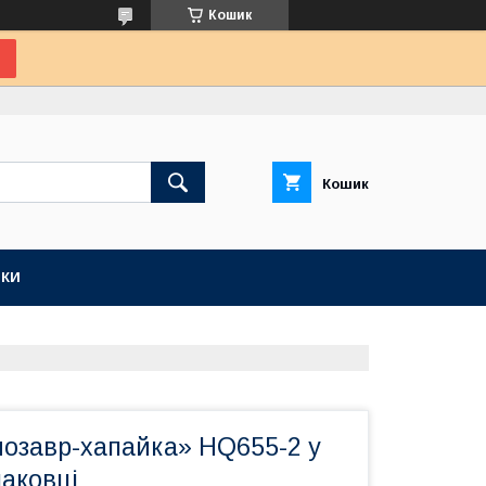
Кошик
Кошик
КИ
нозавр-хапайка» HQ655-2 у
паковці