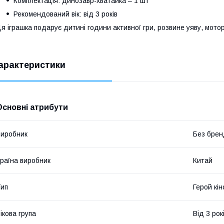
Комплектація: динозавр-хватайка – 1 шт
Рекомендований вік: від 3 років
я іграшка подарує дитині години активної гри, розвине уяву, мото
арактеристики
Основні атрибути
иробник
Без брен
раїна виробник
Китай
ип
Герой кін
ікова група
Від 3 рок