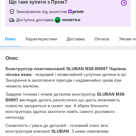
Що таке купити з Пром?
Замовлення під захистом
Доступна доставка
Опис
Характеристики
Доставка
Оплата
Умови п
Опис
Конструктор пластмасовий SLUBAN M38-B0897 Чарівна
лісова вежа
- яскравий і незвичайний супутник дитини в грі.
Занурення в захоплюючі пригоди і надзвичайно цікаві ігри
чекають малюка.
Завдяки точним і чітким деталям конструктор
SLUBAN M38-
B0897
виглядає досить реалістично що дасть можливість
повністю зануриться в сюжет гри. А збірка блочного
конструктора здатна захопити навіть самого рухливого
непосиду.
Сюжетність і увага до деталей - головний плюс всіх
конструкторів компанії
SLUBAN
. З ними неможливо