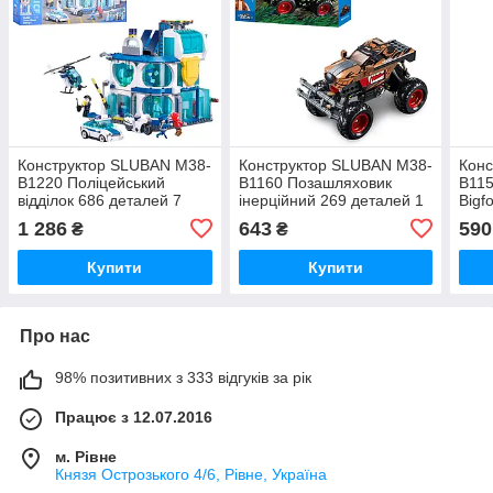
Конструктор SLUBAN M38-
Конструктор SLUBAN M38-
Конс
B1220 Поліцейський
B1160 Позашляховик
B11
відділок 686 деталей 7
інерційний 269 деталей 1
Bigf
фігурок
фігурка
261 
1 286
643
590
₴
₴
Купити
Купити
Про нас
98% позитивних з 333 відгуків за рік
Працює з 12.07.2016
м. Рівне
Князя Острозького 4/6, Рівне, Україна