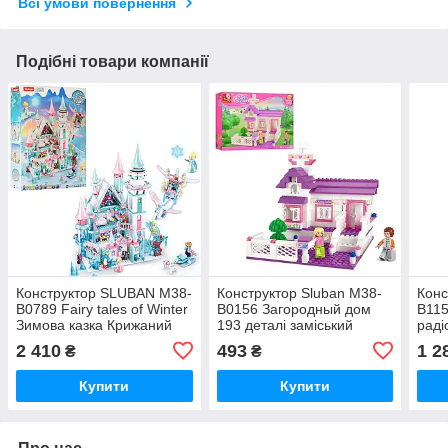
Всі умови повернення
Подібні товари компанії
Конструктор SLUBAN M38-
Конструктор Sluban M38-
Конс
B0789 Fairy tales of Winter
B0156 Загородный дом
B115
Зимова казка Крижаний
193 деталі заміський
раді
замок принцеси 1324
будинок фігурки 2 шт
2 410
493
1 2
₴
₴
деталі
Купити
Купити