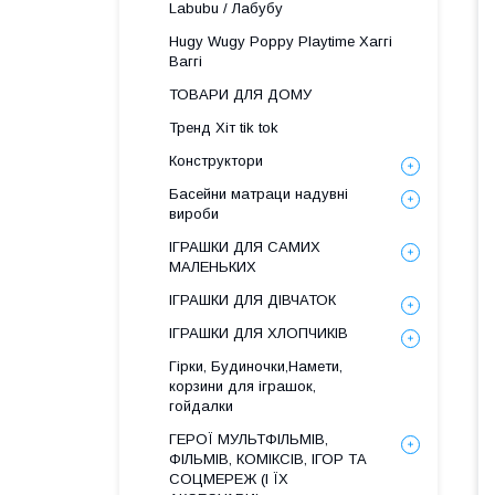
Labubu / Лабубу
Hugy Wugy Poppy Playtime Хаггі
Ваггі
ТОВАРИ ДЛЯ ДОМУ
Тренд Хіт tik tok
Конструктори
Басейни матраци надувні
вироби
ІГРАШКИ ДЛЯ САМИХ
МАЛЕНЬКИХ
ІГРАШКИ ДЛЯ ДІВЧАТОК
ІГРАШКИ ДЛЯ ХЛОПЧИКІВ
Гірки, Будиночки,Намети,
корзини для іграшок,
гойдалки
ГЕРОЇ МУЛЬТФІЛЬМІВ,
ФІЛЬМІВ, КОМІКСІВ, ІГОР ТА
СОЦМЕРЕЖ (І ЇХ