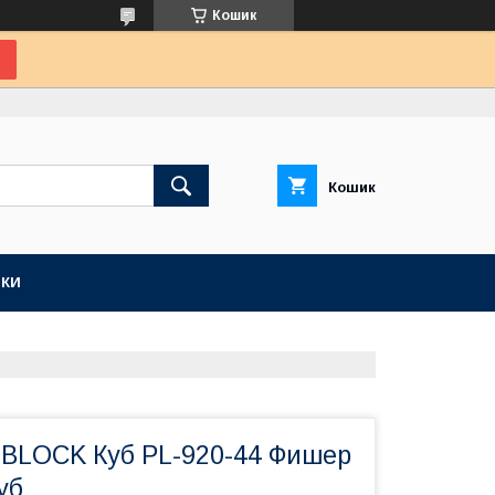
Кошик
Кошик
КИ
 IBLOCK Куб PL-920-44 Фишер
уб