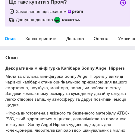
Що таке купити з Пром?
Замовлення під захистом
Доступна доставка
Опис
Характеристики
Доставка
Оплата
Умови п
Опис
Декоративна міні-фігурка Капібара Sonny Angel Hippers
Мила та стильна міні-фігурка Sonny Angel Hippers у вигляді
чарівної капібари стане оригінальною прикрасою для вашого
смартфона, ноутбука, монітора, полиці чи робочого столу.
Завдяки компактному розміру та кумедному дизайну фігурка
легко створює затишну атмосферу та дарує позитивні емоції
щодня.
Фігурка виготовлена з якісного та безпечного матеріалу ATBC-
PVC, який відрізняється міцністю, довговічністю та приємною
текстурою. Sonny Angel Hippers чудово підходить для
колекціонерів, любителів капібар і всіх шанувальників милих