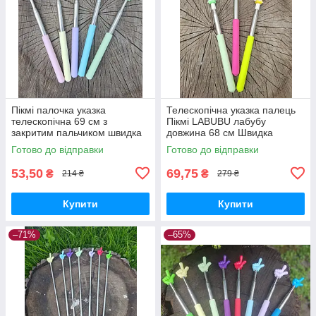
Пікмі палочка указка
Телескопічна указка палець
телескопічна 69 см з
Пікмі LABUBU лабубу
закритим пальчиком швидка
довжина 68 см Швидка
відправка Різні кольори
відправка
Готово до відправки
Готово до відправки
53,50
69,75
₴
₴
214 ₴
279 ₴
Купити
Купити
–71%
–65%