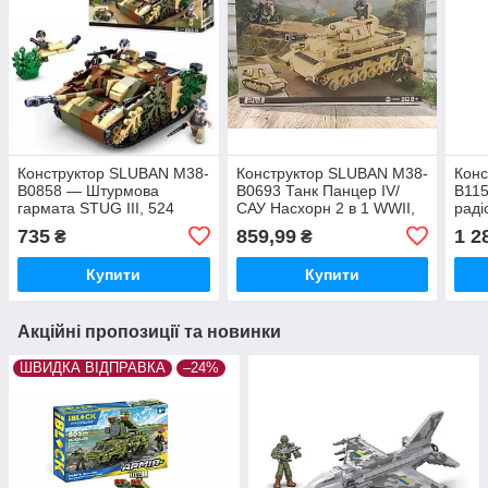
Конструктор SLUBAN M38-
Конструктор SLUBAN M38-
Конс
B0858 — Штурмова
B0693 Танк Панцер IV/
B115
гармата STUG III, 524
САУ Насхорн 2 в 1 WWII,
раді
деталі
543 деталі
735
859,99
1 2
₴
₴
Купити
Купити
Акційні пропозиції та новинки
ШВИДКА ВІДПРАВКА
–24%