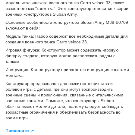
модель итальянского военного танка Carro veloce 33, также
известного как "танкетка". Этот конструктор относится к серии
военных конструкторов Sluban Army.
Основные особенности конструктора Sluban Army M38-B0709
включают в себя:
Модель танка: Набор содержит все необходимые детали для
создания военного танка Carro veloce 33.
Игровая фигурка: Конструктор может содержать игровую
фигурку солдата, которую можно расположить рядом с
танком.
Инструкция: К конструктору прилагается инструкция с шагами
монтажа.
Конструктор предназначен для развития творчества и
ролевой игры с детьми, где они могут воспроизводить
военные сцены и приключения, связанные с итальянскими
военными танками. Помните, что конструкторы Sluban
обычно имеют мелкие детали, поэтому следует соблюдать
возрастные ограничения и обеспечивать безопасность во
время игры.
Приховати