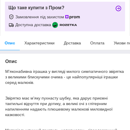
Що таке купити з Пром?
Замовлення під захистом
Доступна доставка
Опис
Характеристики
Доставка
Оплата
Умови п
Опис
М'яконабивна іграшка у вигляді милого симпатичного звірятка
з великими блискучими очима - це найпопулярніші іграшки
серед малюків.
Звірятко має м'яку пухнасту шубку, яка дарує приємні
тактильні відчуття при дотику, а великі очі з глітерним
напиленням надають плюшевому малюкові миловидної
казковості.