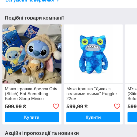
Всі умови повернення
Подібні товари компанії
М'яка іграшка-брелок Стіч
Мяка іграшка "Дивак з
М’як
(Stitch) Eat Something
великими очима" Fuggler
(Sti
Before Sleep Miniso
22см
Befo
Disney, 15 см, з
Disne
599,99
599,99
599
₴
₴
морозивом.
стак
Купити
Купити
Акційні пропозиції та новинки