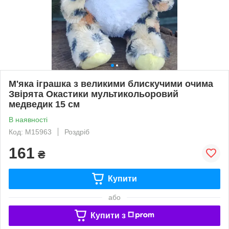
М'яка іграшка з великими блискучими очима
Звірята Окастики мультикольоровий
медведик 15 см
В наявності
Код: М15963
Роздріб
161
₴
Купити
або
Купити з