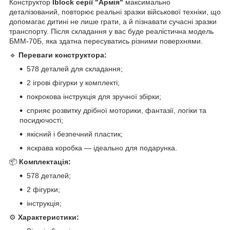
Конструктор
Iblock серії "Армія"
максимально
деталізований, повторює реальні зразки військової техніки, що
допомагає дитині не лише грати, а й пізнавати сучасні зразки
транспорту. Після складання у вас буде реалістична модель
БММ-70Б, яка здатна пересуватись різними поверхнями.
🔹
Переваги конструктора:
578 деталей для складання;
2 ігрові фігурки у комплекті;
покрокова інструкція для зручної збірки;
сприяє розвитку дрібної моторики, фантазії, логіки та
посидючості;
якісний і безпечний пластик;
яскрава коробка — ідеально для подарунка.
📦
Комплектація:
578 деталей;
2 фігурки;
інструкція;
⚙️
Характеристики: