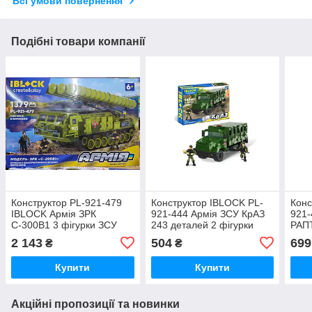
Всі умови повернення
Подібні товари компанії
Конструктор PL-921-479
Конструктор IBLOCK PL-
Конс
IBLOCK Армія ЗРК
921-444 Армія ЗСУ КрАЗ
921-
С-300В1 3 фігурки ЗСУ
243 деталей 2 фігурки
РАПТ
України 1379 деталей
фігу
2 143
504
699
₴
₴
Купити
Купити
Акційні пропозиції та новинки