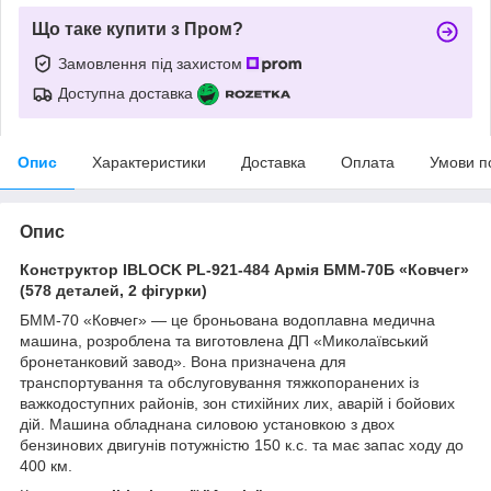
Що таке купити з Пром?
Замовлення під захистом
Доступна доставка
Опис
Характеристики
Доставка
Оплата
Умови п
Опис
Конструктор IBLOCK PL-921-484 Армія БММ-70Б «Ковчег»
(578 деталей, 2 фігурки)
БММ-70 «Ковчег» — це броньована водоплавна медична
машина, розроблена та виготовлена ДП «Миколаївський
бронетанковий завод». Вона призначена для
транспортування та обслуговування тяжкопоранених із
важкодоступних районів, зон стихійних лих, аварій і бойових
дій. Машина обладнана силовою установкою з двох
бензинових двигунів потужністю 150 к.с. та має запас ходу до
400 км.