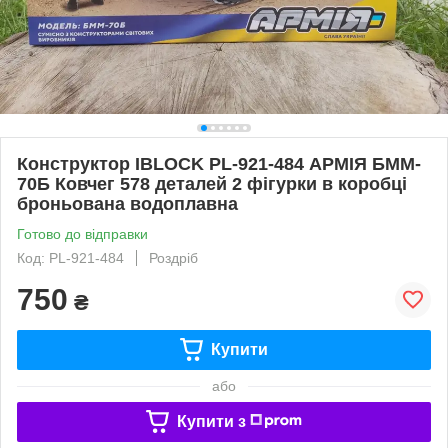
Конструктор IBLOCK PL-921-484 АРМІЯ БMM-
70Б Ковчег 578 деталей 2 фігурки в коробці
броньована водоплавна
Готово до відправки
Код: PL-921-484
Роздріб
750
₴
Купити
або
Купити з