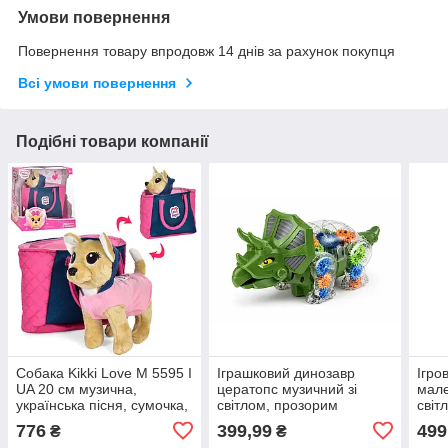
Умови повернення
Повернення товару впродовж 14 днів за рахунок покупця
Всі умови повернення
Подібні товари компанії
Собака Kikki Love M 5595 I
Іграшковий динозавр
Ігро
UA 20 см музична,
цератопс музичний зі
мале
українська пісня, сумочка,
світлом, прозорим
світ
швидка відправка.
корпусом та кольоровими
ефек
776
399,99
499
₴
₴
деталями
блак