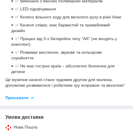
✅ Виконано з якісних полімерних матеріалів
✅ LED-підсвічування
✅ Колесо вільного ходу для веселого руху в різні боки
✅ Каченя співає, має барвистий та привабливий
дизайн
✅ Працює від 3-х батарейок типу "АА" (не входять у
комплект)
✅ Розвиває мислення, звукове та кольорове
сприйняття
✅ Не має гострих країв – абсолютно безпечна для
дитини
Це музичне каченя стане чудовим другом для малюка,
допоможе розвиватися і робитиме гру яскравою та веселою!
Приховати
Умови доставки
Нова Пошта