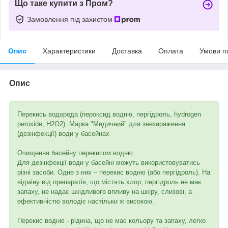
Що таке купити з Пром?
Замовлення під захистом
Опис
Характеристики
Доставка
Оплата
Умови п
Опис
Перекись водорода (пероксид водню, пергідроль, hydrogen
peroxide, H2O2). Марка "Медичний" для знезараження
(дезінфекції) води у басейнах
Очищення басейну перекисом водню
Для дезінфекції води у басейні можуть використовуватись
різні засоби. Одне з них – перекис водню (або пергідроль). На
відміну від препаратів, що містять хлор, пергідроль не має
запаху, не надає шкідливого впливу на шкіру, слизові, а
ефективністю володіє настільки ж високою.
Перекис водню - рідина, що не має кольору та запаху, легко