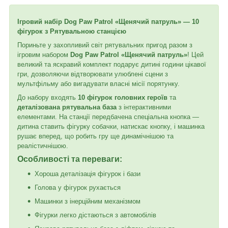
Ігровий набір Dog Paw Patrol «Щенячий патруль» — 10
фігурок з Рятувальною станцією
Пориньте у захопливий світ рятувальних пригод разом з
ігровим набором
Dog Paw Patrol «Щенячий патруль»
! Цей
великий та яскравий комплект подарує дитині години цікавої
гри, дозволяючи відтворювати улюблені сцени з
мультфільму або вигадувати власні місії порятунку.
До набору входять
10 фігурок головних героїв
та
деталізована рятувальна база
з інтерактивними
елементами. На станції передбачена спеціальна кнопка —
дитина ставить фігурку собачки, натискає кнопку, і машинка
рушає вперед, що робить гру ще динамічнішою та
реалістичнішою.
Особливості та переваги:
Хороша деталізація фігурок і бази
Голова у фігурок рухається
Машинки з інерційним механізмом
Фігурки легко дістаються з автомобілів