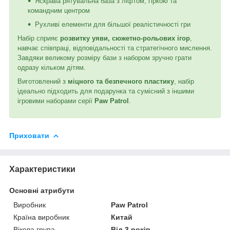
Яскрава рятувальна база з ліфтом, гіркою та
командним центром
Рухливі елементи для більшої реалістичності гри
Набір сприяє
розвитку уяви, сюжетно-рольових ігор
,
навчає співпраці, відповідальності та стратегічного мислення.
Завдяки великому розміру бази з набором зручно грати
одразу кільком дітям.
Виготовлений з
міцного та безпечного пластику
, набір
ідеально підходить для подарунка та сумісний з іншими
ігровими наборами серії
Paw Patrol
.
Приховати
Характеристики
Основні атрибути
Виробник
Paw Patrol
Країна виробник
Китай
Вікова група
Від 3 років