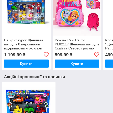
Набір фігурок Щенячий
Рюкзак Paw Patrol
Ігро
патруль 8 персонажів
PL82117 Щенячий патруль
"Щен
відкриваються рюкзаки
Скай та Єверест розмір
Patr
Paw Patrol
рюкзака – 18×10×25 см
1 199,99
599,99
499
₴
₴
Купити
Купити
Акційні пропозиції та новинки