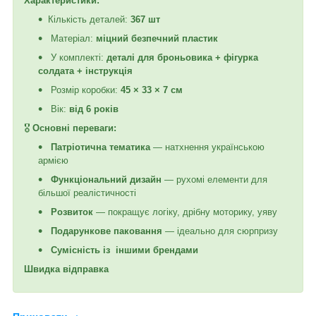
Характеристики:
Кількість деталей:
367 шт
Матеріал:
міцний безпечний пластик
У комплекті:
деталі для броньовика + фігурка
солдата + інструкція
Розмір коробки:
45 × 33 × 7 см
Вік:
від 6 років
🎖
Основні переваги:
Патріотична тематика
— натхнення українською
армією
Функціональний дизайн
— рухомі елементи для
більшої реалістичності
Розвиток
— покращує логіку, дрібну моторику, уяву
Подарункове паковання
— ідеально для сюрпризу
Сумісність із іншими брендами
Швидка відправка