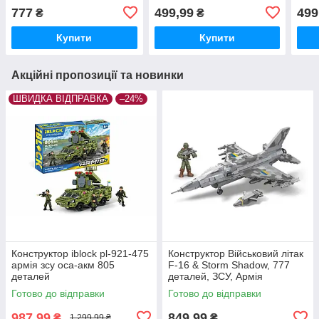
Шрек-М" 481 деталь
деталі
513 
777
499,99
499
₴
₴
Купити
Купити
Акційні пропозиції та новинки
ШВИДКА ВІДПРАВКА
–24%
Конструктор iblock pl-921-475
Конструктор Військовий літак
армія зсу оса-акм 805
F-16 & Storm Shadow, 777
деталей
деталей, ЗСУ, Армія
Готово до відправки
Готово до відправки
987,99
849,99
₴
₴
1 299,99 ₴