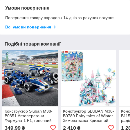
Умови повернення
Повернення товару впродовж 14 днів за рахунок покупця
Всі умови повернення
Подібні товари компанії
Конструктор Sluban M38-
Конструктор SLUBAN M38-
Конс
B0351 Автоперегони
B0789 Fairy tales of Winter
B115
Формула-1 F1, гоночний
Зимова казка Крижаний
раді
автомобіль, 196 деталей
замок принцеси 1324
349,99
2 410
1 2
₴
₴
деталі