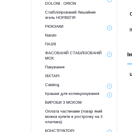
DOLONI . ORION
Стабілізірований Лишайник
ягель НОРВЕГІЯ
РЮКЗАКИ
В
Naruto
ПАЗЛІ
ФАСОВАНІЙ СТАБІЛІЗОВАНІЙ
І
МОХ
Пакування
Ц
ЛІХТАРІ
Catalog
Іграшки для колекціонування
ВИРОБИ З МОХОМ
Оплата частинами (товар який
можна купити в рострочку на 3
платежа)
КОНСТРУКТОРІ