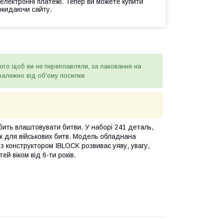
 електронні платежі. Тепер ви можете купити
окидаючи сайту.
того щоб ви не переплавляли, за паковання на
залежно від об'єму посилки
бить влаштовувати битви. У наборі 241 деталь,
так для військових битв. Модель обладнана
 з конструктором IBLOCK розвиває уяву, увагу,
й віком від 6-ти років.