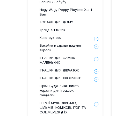
Labubu / Лабубу
Hugy Wugy Poppy Playtime Хаггі
Ваггі
ТОВАРИ ДЛЯ ДОМУ
Тренд Хіт tik tok
Конструктори
Басейни матраци надувні
вироби
ІГРАШКИ ДЛЯ САМИХ
МАЛЕНЬКИХ
ІГРАШКИ ДЛЯ ДІВЧАТОК
ІГРАШКИ ДЛЯ ХЛОПЧИКІВ
Гірки, Будиночки,Намети,
корзини для іграшок,
гойдалки
ГЕРОЇ МУЛЬТФІЛЬМІВ,
ФІЛЬМІВ, КОМІКСІВ, ІГОР ТА
СОЦМЕРЕЖ (І ЇХ