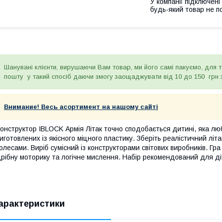
У компанії підключені
будь-який товар не п
Шанувані клієнти, вирушаючи Вам товар, ми його самі пакуємо, для 
пошту у такий спосіб даючи змогу заощаджувати від 10 до 150 грн 
Внимание! Весь асортимент на нашому сайті
онструктор IBLOCK Армія Літак точно сподобається дитині, яка лю
иготовлених із якісного міцного пластику. Зберіть реалістичний лі
олесами. Виріб сумісний із конструкторами світових виробників. Гра
рібну моторику та логічне мислення. Набір рекомендований для діте
арактеристики