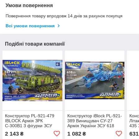
Умови повернення
Повернення товару впродовж 14 днів за рахунок покупця
Всі умови повернення
Подібні товари компанії
Конструктор PL-921-479
Конструктор iBlock PL-921-
Конс
IBLOCK Армія ЗРК
389 Винищувач СУ-27
Літа
С-300В1 3 фігурки ЗСУ
Армія України ЗСУ 618
435 
України 1379 деталей
деталей
швид
2 143
1 082
631
₴
₴