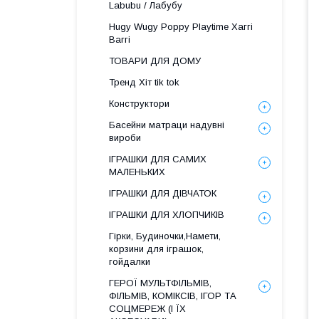
Labubu / Лабубу
Hugy Wugy Poppy Playtime Хаггі
Ваггі
ТОВАРИ ДЛЯ ДОМУ
Тренд Хіт tik tok
Конструктори
Басейни матраци надувні
вироби
ІГРАШКИ ДЛЯ САМИХ
МАЛЕНЬКИХ
ІГРАШКИ ДЛЯ ДІВЧАТОК
ІГРАШКИ ДЛЯ ХЛОПЧИКІВ
Гірки, Будиночки,Намети,
корзини для іграшок,
гойдалки
ГЕРОЇ МУЛЬТФІЛЬМІВ,
ФІЛЬМІВ, КОМІКСІВ, ІГОР ТА
СОЦМЕРЕЖ (І ЇХ