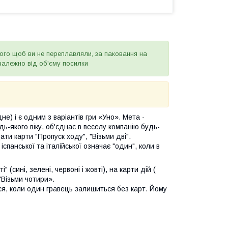
того щоб ви не переплавляли, за паковання на
залежно від об'єму посилки
не) і є одним з варіантів гри «Уно». Мета -
дь-якого віку, об'єднає в веселу компанію будь-
ати карти "Пропуск ходу", "Візьми дві".
спанської та італійської означає "один", коли в
 (сині, зелені, червоні і жовті), на карти дій (
 "Візьми чотири».
ться, коли один гравець залишиться без карт. Йому