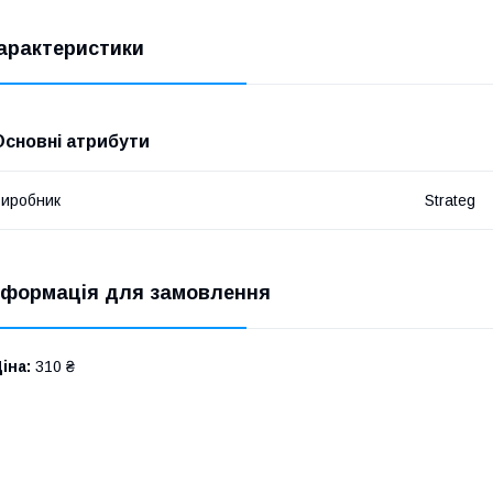
арактеристики
Основні атрибути
иробник
Strateg
нформація для замовлення
іна:
310 ₴