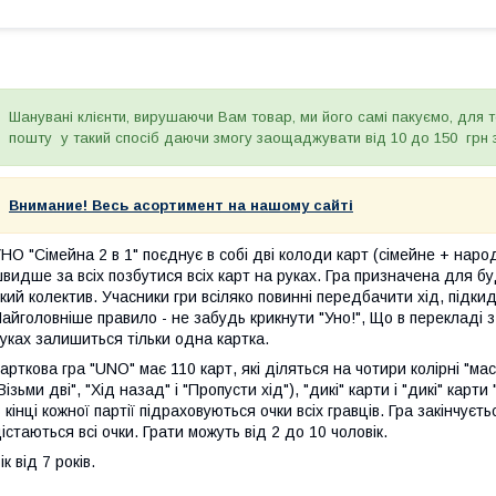
Шанувані клієнти, вирушаючи Вам товар, ми його самі пакуємо, для 
пошту у такий спосіб даючи змогу заощаджувати від 10 до 150 грн 
Внимание! Весь асортимент на нашому сайті
НО "Сімейна 2 в 1" поєднує в собі дві колоди карт (сімейне + народ
видше за всіх позбутися всіх карт на руках. Гра призначена для бу
кий колектив. Учасники гри всіляко повинні передбачити хід, підкид
айголовніше правило - не забудь крикнути "Уно!", Що в перекладі з і
уках залишиться тільки одна картка.
арткова гра "UNO" має 110 карт, які діляться на чотири колірні "масті"
Візьми дві", "Хід назад" і "Пропусти хід"), "дикі" карти і "дикі" карти
 кінці кожної партії підраховуються очки всіх гравців. Гра закінчує
істаються всі очки. Грати можуть від 2 до 10 чоловік.
ік від 7 років.