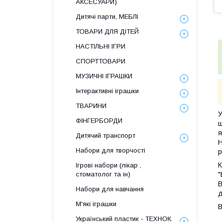
АКСЕСУАРИ)
Дитячі парти, МЕБЛІ
ТОВАРИ ДЛЯ ДІТЕЙ
НАСТІЛЬНІ ІГРИ
СПОРТТОВАРИ
МУЗИЧНІ ІГРАШКИ
Інтерактивні іграшки
ТВАРИНИ
У
ФІНГЕРБОРДИ
ш
я
Дитячий транспорт
Н
Набори для творчості
р
К
Ігрові набори (лікар ,
"
стоматолог та ін)
В
Набори для навчання
д
М'які іграшки
В
Український пластик - ТЕХНОК.