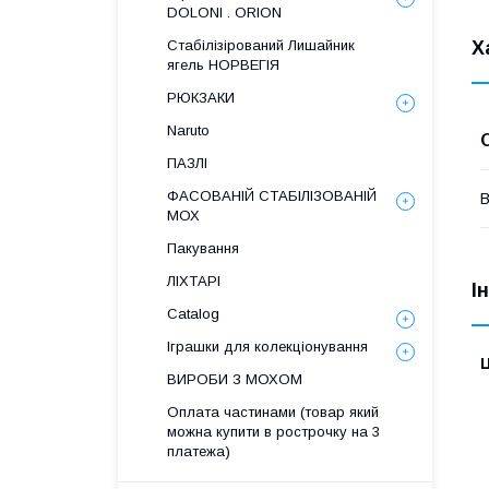
DOLONI . ORION
Х
Стабілізірований Лишайник
ягель НОРВЕГІЯ
РЮКЗАКИ
Naruto
ПАЗЛІ
ФАСОВАНІЙ СТАБІЛІЗОВАНІЙ
В
МОХ
Пакування
ЛІХТАРІ
І
Catalog
Іграшки для колекціонування
Ц
ВИРОБИ З МОХОМ
Оплата частинами (товар який
можна купити в рострочку на 3
платежа)