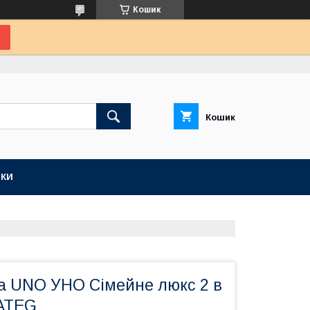
Кошик
Кошик
КИ
ра UNO УНО Сімейне люкс 2 в
RATEG