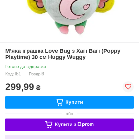
М’яка іграшка Love Bug з Хагі Вагі (Poppy
Playtime) 30 см Huggy Wuggy
Готово до відправки
Код: lb1
Роздріб
299,99
₴
Купити
або
Купити з