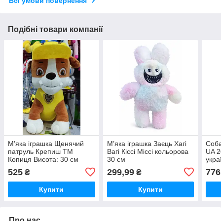
Всі умови повернення
Подібні товари компанії
М’яка іграшка Щенячий
М’яка іграшка Заєць Хагі
Соба
патруль Крепиш ТМ
Вагі Кіссі Міссі кольорова
UA 2
Копиця Висота: 30 см
30 см
укра
швид
525
299,99
776
₴
₴
Купити
Купити
Про нас