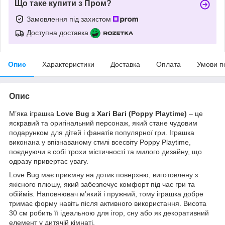
Що таке купити з Пром?
Замовлення під захистом
Доступна доставка
Опис
Характеристики
Доставка
Оплата
Умови п
Опис
М’яка іграшка
Love Bug з Хагі Вагі (Poppy Playtime)
– це
яскравий та оригінальний персонаж, який стане чудовим
подарунком для дітей і фанатів популярної гри. Іграшка
виконана у впізнаваному стилі всесвіту Poppy Playtime,
поєднуючи в собі трохи містичності та милого дизайну, що
одразу привертає увагу.
Love Bug має приємну на дотик поверхню, виготовлену з
якісного плюшу, який забезпечує комфорт під час гри та
обіймів. Наповнювач м’який і пружний, тому іграшка добре
тримає форму навіть після активного використання. Висота
30 см робить її ідеальною для ігор, сну або як декоративний
елемент у дитячій кімнаті.