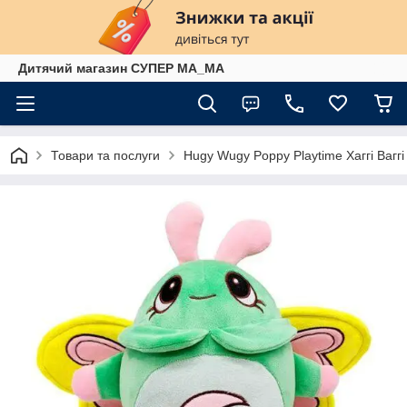
Дитячий магазин СУПЕР МА_МА
Товари та послуги
Hugy Wugy Poppy Playtime Хаггі Ваггі