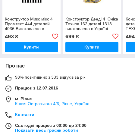
Конструктор Микс мікс 4
Конструктор Денді 4 Юніка
Конс
Промтекс 444 деталей
Технок 162 деталі 1313
дета
4036 Виготовлено в
виготовлено в Україні
ТЕХН
Україні якість швидка
Якість
Украї
493
699
494
₴
₴
відправка
Купити
Купити
Про нас
98% позитивних з 333 відгуків за рік
Працює з 12.07.2016
м. Рівне
Князя Острозького 4/6, Рівне, Україна
Контакти
Сьогодні працює з 00:00 до 24:00
Показати весь графік роботи